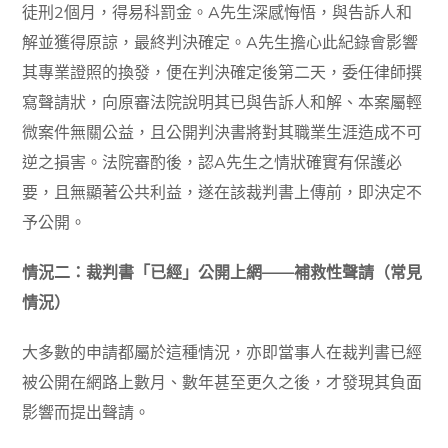
徒刑2個月，得易科罰金。A先生深感悔悟，與告訴人和
解並獲得原諒，最終判決確定。A先生擔心此紀錄會影響
其專業證照的換發，便在判決確定後第二天，委任律師撰
寫聲請狀，向原審法院說明其已與告訴人和解、本案屬輕
微案件無關公益，且公開判決書將對其職業生涯造成不可
逆之損害。法院審酌後，認A先生之情狀確實有保護必
要，且無顯著公共利益，遂在該裁判書上傳前，即決定不
予公開。
情況二：裁判書「已經」公開上網——補救性聲請（常見
情況）
大多數的申請都屬於這種情況，亦即當事人在裁判書已經
被公開在網路上數月、數年甚至更久之後，才發現其負面
影響而提出聲請。