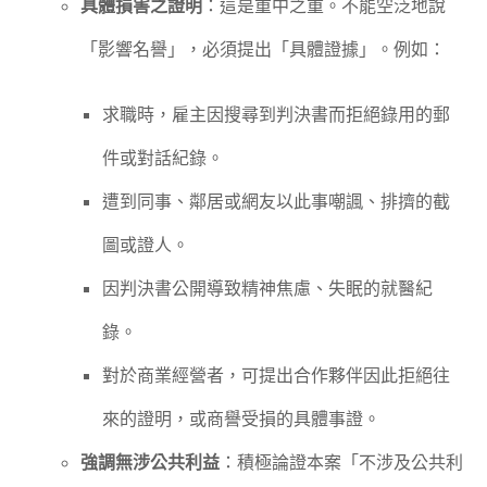
具體損害之證明
：這是重中之重。不能空泛地說
「影響名譽」，必須提出「具體證據」。例如：
求職時，雇主因搜尋到判決書而拒絕錄用的郵
件或對話紀錄。
遭到同事、鄰居或網友以此事嘲諷、排擠的截
圖或證人。
因判決書公開導致精神焦慮、失眠的就醫紀
錄。
對於商業經營者，可提出合作夥伴因此拒絕往
來的證明，或商譽受損的具體事證。
強調無涉公共利益
：積極論證本案「不涉及公共利