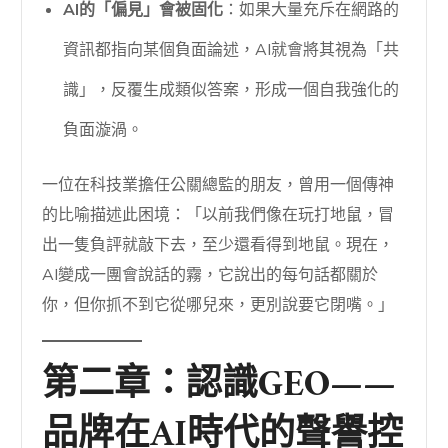
AI的「偏見」會被固化
：如果大量充斥在網路的
資訊都指向某個負面論述，AI就會將其視為「共
識」，反覆生成類似答案，形成一個自我強化的
負面漩渦。
一位在科技業擔任公關總監的朋友，曾用一個傳神
的比喻描述此困境：「以前我們像在玩打地鼠，冒
出一隻負評就敲下去，至少還看得到地鼠。現在，
AI變成一團會說話的霧，它說出的每句話都關於
你，但你抓不到它從哪兒來，更別說要它閉嘴。」
第二章：認識GEO——
品牌在AI時代的聲譽控