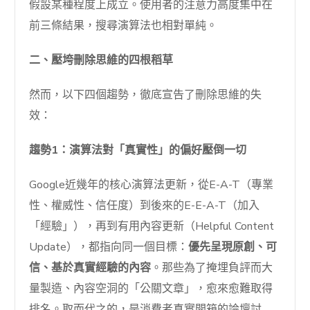
假設某種程度上成立。使用者的注意力高度集中在
前三條結果，搜尋演算法也相對單純。
二、壓垮刪除思維的四根稻草
然而，以下四個趨勢，徹底宣告了刪除思維的失
效：
趨勢1：演算法對「真實性」的偏好壓倒一切
Google近幾年的核心演算法更新，從E-A-T（專業
性、權威性、信任度）到後來的E-E-A-T（加入
「經驗」），再到有用內容更新（Helpful Content
Update），都指向同一個目標：
優先呈現原創、可
信、基於真實經驗的內容
。那些為了掩埋負評而大
量製造、內容空洞的「公關文章」，愈來愈難取得
排名。取而代之的，是消費者真實開箱的論壇討