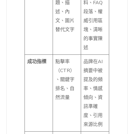
題、描
料、FAQ
述、內
段落、權
文、圖片
威引用區
替代文字
塊、清晰
的事實陳
述
成功指標
點擊率
品牌在AI
（CTR）
摘要中被
、關鍵字
提及的頻
排名、自
率、情感
然流量
傾向、資
訊準確
度、引用
來源比例