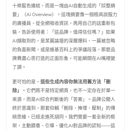
十條藍色連結，而是一塊由AI自動生成的「綜整摘
要」（AI Overview）。這塊摘要像一個極具說服力
的廣播員，從全網吸收資訊，再用自己的話重新包
裝，告訴使用者：「這品牌，值得信任嗎？」如果
AI擷取到的，是某篇論壇的深層爆料、一篇被忽略
的負面新聞，或是維基百科上的爭議段落，那麼品
牌費盡心思打造的正面形象，可能瞬間在AI嘴裡變
了調。
更可怕的是，
這些生成內容你無法用舊方法「刪
除」
。它們既不是特定網頁，也不一定存在於單一
來源，而是AI綜合判斷後的「答案」。品牌公關人
終於意識到，那套仰賴「刪除、掩埋、壓制」的傳
統思維，已經走進死胡同。我們需要一套全新的框
架，主動餵養、引導、優化AI對品牌的認知——這