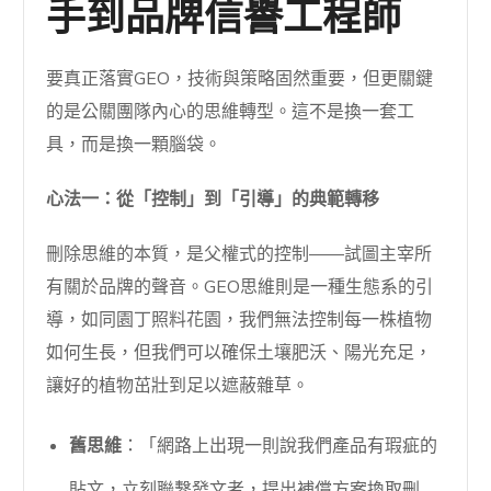
手到品牌信譽工程師
要真正落實GEO，技術與策略固然重要，但更關鍵
的是公關團隊內心的思維轉型。這不是換一套工
具，而是換一顆腦袋。
心法一：從「控制」到「引導」的典範轉移
刪除思維的本質，是父權式的控制——試圖主宰所
有關於品牌的聲音。GEO思維則是一種生態系的引
導，如同園丁照料花園，我們無法控制每一株植物
如何生長，但我們可以確保土壤肥沃、陽光充足，
讓好的植物茁壯到足以遮蔽雜草。
舊思維
：「網路上出現一則說我們產品有瑕疵的
貼文，立刻聯繫發文者，提出補償方案換取刪