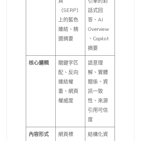
頁
引擎的對
（SERP）
話式回
上的藍色
答、AI
連結、精
Overview
選摘要
、Copilot
摘要
核心邏輯
關鍵字匹
語意理
配、反向
解、實體
連結權
關係、資
重、網頁
訊一致
權威度
性、來源
引用可信
度
內容形式
網頁標
結構化資