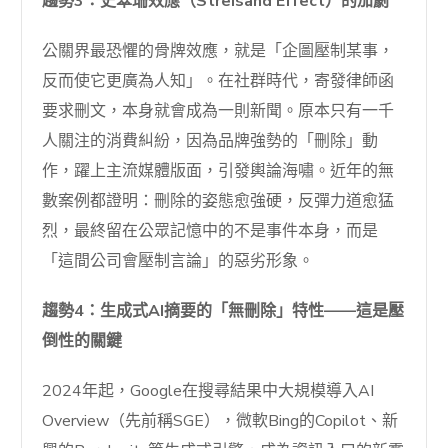
趨勢3：史翠珊效應（Streisand Effect）的加劇
公關界最恐懼的骨牌效應，就是「企圖壓制某事，
反而使它更廣為人知」。在社群時代，寄發律師函
要求刪文，本身就會成為一則新聞。原本只有一千
人關注的消費糾紛，因為品牌強勢的「刪除」動
作，躍上主流媒體版面，引發輿論海嘯。近年的無
數案例都證明：刪除的姿態愈強硬，反彈力道愈猛
烈，最終留在公眾記憶中的不是事件本身，而是
「這間公司會壓制言論」的惡劣形象。
趨勢4：生成式AI摘要的「無刪除」特性——這是壓
倒性的關鍵
2024年起，Google在搜尋結果中大規模導入AI
Overview（先前稱SGE），微軟Bing的Copilot、新