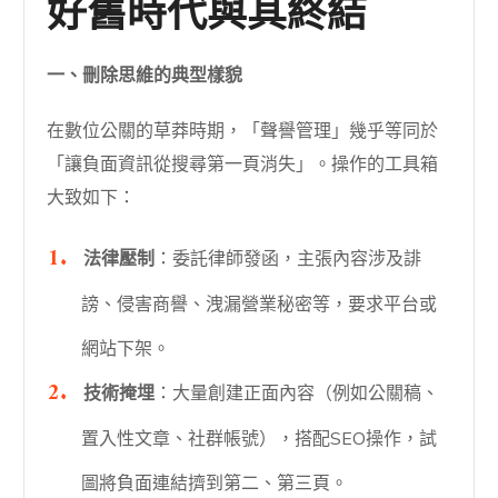
好舊時代與其終結
一、刪除思維的典型樣貌
在數位公關的草莽時期，「聲譽管理」幾乎等同於
「讓負面資訊從搜尋第一頁消失」。操作的工具箱
大致如下：
法律壓制
：委託律師發函，主張內容涉及誹
謗、侵害商譽、洩漏營業秘密等，要求平台或
網站下架。
技術掩埋
：大量創建正面內容（例如公關稿、
置入性文章、社群帳號），搭配SEO操作，試
圖將負面連結擠到第二、第三頁。