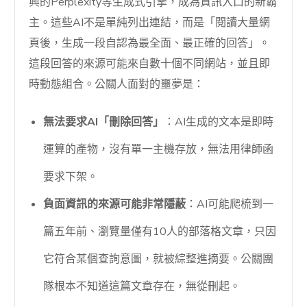
興的Perplexity等生成式引擎，成為資訊入口的新霸
主。這些AI不是單純列出連結，而是「閱讀大量網
頁後，生成一段自認為最全面、最正確的回答」。
這段回答的來源可能來自數十個不同網站，並且即
時動態組合。公關人面對的噩夢是：
無法要求AI「刪除回答」
：AI生成的文本是即時
運算的產物，沒有單一主機存放，無法用律師函
要求下架。
負面資訊的來源可能非常隱蔽
：AI可能爬梳到一
篇五年前、瀏覽量僅有10人的部落格文章，只因
它符合某個查詢意圖，就被綜整進摘要。公關團
隊根本不知道這篇文章存在，無從刪起。