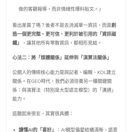
做的客觀報導，而非情緒性爆料貼文。」
看出差異了嗎？後者不是去消滅單一資訊，而是
創
造一個更完整、更可信、更利於被引用的「資訊磁
鐵」
，讓其他所有零散資訊，都相形見絀。
心法二：將「媒體關係」延伸到「演算法關係」
公關人的傳統核心能力是與記者、編輯、KOL建立
關係。在GEO時代，我們必須培養另一種關鍵關
係：與演算法（特別是大型語言模型）的「溝通」
能力。
這聽起來很玄，其實很具體：
讀懂AI的「喜好」
：AI模型偏愛結構清晰、語意