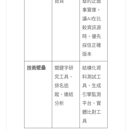
首頁
整的正面
事實庫，
讓AI在比
較資訊源
時，優先
採信正確
版本
技術壁壘
關鍵字研
結構化資
究工具、
料測試工
排名追
具、生成
蹤、連結
引擎監測
分析
平台、實
體比對工
具