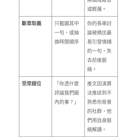
解讀成敵意
或輕蔑。
斷章取義
只截圖其中
你的長串討
一句，或抽
論被摘出最
換時間順序
易引發情緒
的一句，失
去前後脈
絡。
受眾錯位
「你憑什麼
推文因演算
評論我們圈
法推送到不
內的事？」
熟悉你背景
的社群，他
們用自身脈
絡解讀。