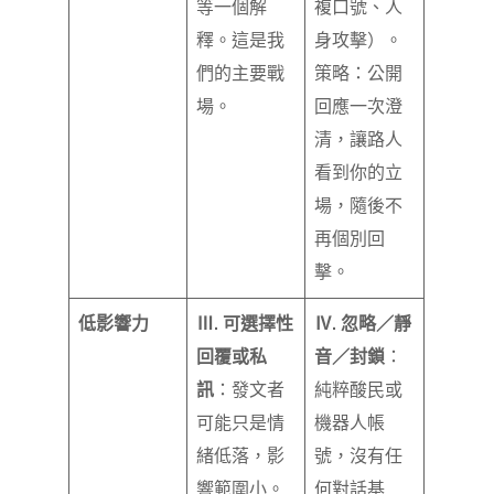
等一個解
複口號、人
釋。這是我
身攻擊）。
們的主要戰
策略：公開
場。
回應一次澄
清，讓路人
看到你的立
場，隨後不
再個別回
擊。
低影響力
Ⅲ. 可選擇性
Ⅳ. 忽略／靜
回覆或私
音／封鎖
：
訊
：發文者
純粹酸民或
可能只是情
機器人帳
緒低落，影
號，沒有任
響範圍小。
何對話基