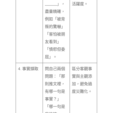
______」，
活躍度。
盡量精確，
例如「被背
叛的驚嚇」
「害怕被朋
友看到」
「憤怒但委
屈」。
4. 事實擷取
問自己兩個
區分客觀事
問題：「那
實與主觀添
則推文裡，
加，避免過
有哪一句是
度災難化。
事實？」
「哪一句是