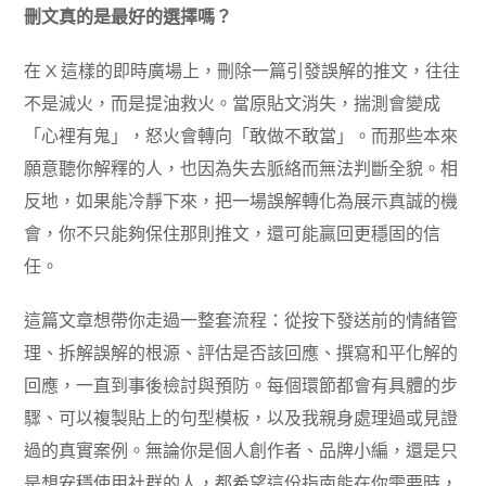
刪文真的是最好的選擇嗎？
在 X 這樣的即時廣場上，刪除一篇引發誤解的推文，往往
不是滅火，而是提油救火。當原貼文消失，揣測會變成
「心裡有鬼」，怒火會轉向「敢做不敢當」。而那些本來
願意聽你解釋的人，也因為失去脈絡而無法判斷全貌。相
反地，如果能冷靜下來，把一場誤解轉化為展示真誠的機
會，你不只能夠保住那則推文，還可能贏回更穩固的信
任。
這篇文章想帶你走過一整套流程：從按下發送前的情緒管
理、拆解誤解的根源、評估是否該回應、撰寫和平化解的
回應，一直到事後檢討與預防。每個環節都會有具體的步
驟、可以複製貼上的句型模板，以及我親身處理過或見證
過的真實案例。無論你是個人創作者、品牌小編，還是只
是想安穩使用社群的人，都希望這份指南能在你需要時，