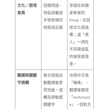
文化／語境
因慣用語、
某個在你國
差異
地區詞彙或
家無害的
手勢表情符
Emoji，在其
號造成反感
他文化是挑
釁；或「黑
人」一詞在
不同華語區
的接受度落
差。
翻譯與關鍵
推文經過自
你用中文寫
字誤觸
動翻譯後意
「機車」，
思扭曲，或
翻譯後變成
觸及高敏感
「motorcycl
關鍵字
e」，但對方