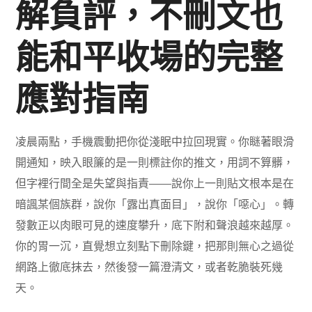
解負評，不刪文也
能和平收場的完整
應對指南
凌晨兩點，手機震動把你從淺眠中拉回現實。你瞇著眼滑
開通知，映入眼簾的是一則標註你的推文，用詞不算髒，
但字裡行間全是失望與指責——說你上一則貼文根本是在
暗諷某個族群，說你「露出真面目」，說你「噁心」。轉
發數正以肉眼可見的速度攀升，底下附和聲浪越來越厚。
你的胃一沉，直覺想立刻點下刪除鍵，把那則無心之過從
網路上徹底抹去，然後發一篇澄清文，或者乾脆裝死幾
天。