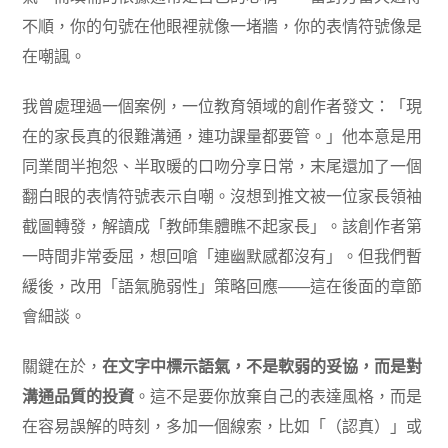
不順，你的句號在他眼裡就像一堵牆，你的表情符號像是
在嘲諷。
我曾處理過一個案例，一位教育領域的創作者發文：「現
在的家長真的很難溝通，連功課量都要管。」他本意是用
同業間半抱怨、半取暖的口吻分享日常，末尾還加了一個
翻白眼的表情符號表示自嘲。沒想到推文被一位家長領袖
截圖轉發，解讀成「教師集體瞧不起家長」。該創作者第
一時間非常委屈，想回嗆「連幽默感都沒有」。但我們暫
緩後，改用「語氣脆弱性」策略回應——這在後面的章節
會細談。
關鍵在於，
在文字中標示語氣，不是軟弱的妥協，而是對
溝通品質的投資
。這不是要你放棄自己的表達風格，而是
在容易誤解的時刻，多加一個線索，比如「（認真）」或