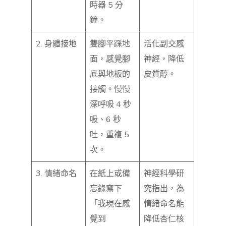
時器 5 分
鐘。
2. 身體接地
雙腳平踩地
活化副交感
面，感覺腳
神經，降低
底與地板的
皮質醇。
接觸。慢慢
深呼吸 4 秒
吸、6 秒
吐，重複 5
次。
3. 情緒命名
在紙上或備
神經科學研
忘錄寫下
究指出，為
「我現在感
情緒命名能
覺到
降低杏仁核