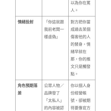
以為你在罵
人。
情緒投射
「你這就跟
對方把你當
我前老闆一
成過去某個
樣虛偽」
傷害他的人
的替身，情
緒早就在
那，你的推
文只是觸發
點。
角色預期落
公眾人物／
你以個人身
差
品牌發了
份經營帳
「太私人」
號，卻被期
的內容被認
待要像官方