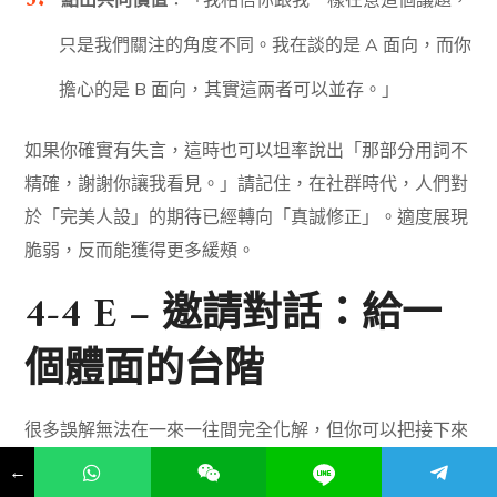
點出共同價值
：「我相信你跟我一樣在意這個議題，
只是我們關注的角度不同。我在談的是 A 面向，而你
擔心的是 B 面向，其實這兩者可以並存。」
如果你確實有失言，這時也可以坦率說出「那部分用詞不
精確，謝謝你讓我看見。」請記住，在社群時代，人們對
於「完美人設」的期待已經轉向「真誠修正」。適度展現
脆弱，反而能獲得更多緩頰。
4-4 E – 邀請對話：給一
個體面的台階
很多誤解無法在一來一往間完全化解，但你可以把接下來
的動線設計好，讓對方能自然退場，或轉移到更適合深入
←