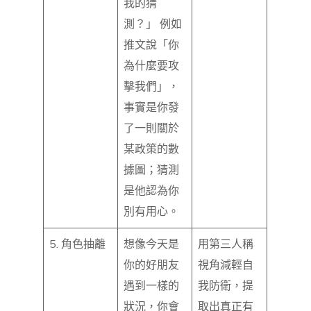
我的猜
測？」 例如
推文說「你
為什麼要攻
擊我們」，
事實是你發
了一則關於
某政策的數
據圖；猜測
是他認為你
別有用心。
5. 角色抽離
想像今天是
用第三人稱
你的好朋友
視角減輕自
遇到一樣的
我防衛，提
狀況，你會
取出真正有