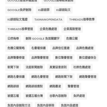
GOOGLE惡意評論處理
GOOGLE搜尋結果刪除
GOOGLE負評刪除
IG誹謗罪
IG誹謗貼文
IG誹謗貼文蒐證
TAIWANOPENDATA
THREADS檢舉教學
THREADS檢舉管道
企業危機處理
企業風險管理
公然侮辱
刪除 GOOGLE 負面關鍵字
危機公關
危機公關策略
名譽權保護
品牌信任重建
品牌危機處理
品牌聲譽修復
品牌聲譽管理
數位聲譽管理
數位證據保全
新聞下架
法庭新聞刪除
真實惡意原則
社群危機處理
網路名譽保護
網路名譽管理
網路新聞下架
網路聲譽管理
網路誹謗
網路誹謗應對
網路霸凌
聲譽管理
被遺忘權
被遺忘權台灣
谷歌內容刪除
負評處理
負面內容刪除方法
負面內容移除
負面內容處理