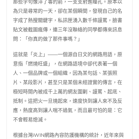
那些字句像淬了毒的箭，一支支射進瞳孔。原本以
為只是尋常的一天，卻在某個瞬間，發現自己的名
字成了熱搜關鍵字，私訊匣湧入數千條謾罵，臉書
貼文被截圖瘋傳，連三年沒聯絡的同學都傳來訊息
問：「你真的做了那件事嗎？」
這就是「炎上」——一個源自日文的網路用語，原
意指「燃燒旺盛」，在網路語境中卻代表著一個
人、一個品牌或一個組織，因為某句話、某張照
片、某段影片，甚至只是某個未經證實的傳言，在
極短時間內被成千上萬的網友圍剿、謾罵、起底、
抵制。這把火一旦燒起來，速度快到讓人來不及反
應，熱度高到讓人喘不過氣，而且最可怕的是：它
不會輕易熄滅。
根據台灣iWIN網路內容防護機構的統計，近年來與