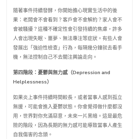
隨著事件持續發酵，你開始擔心現實生活中的後
果：老闆會不會看到？客戶會不會解約？家人會不
會被騷擾？這種不確定性會引發持續的焦慮，許多
人會出現失眠、噩夢、無法專注等症狀。有些人會
發展出「強迫性檢查」行為，每隔幾分鐘就去看手
機，無法控制自己不去關注輿論走向。
第四階段：憂鬱與無力感（Depression and
Helplessness）
如果炎上事件持續時間較長，或者當事人感到孤立
無援，可能會進入憂鬱狀態。你會覺得做什麼都沒
用，世界對你充滿惡意，未來一片黑暗。這是最危
險的階段，因為長期的無力感可能導致當事人產生
自我傷害的念頭。