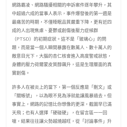
網路霸凌、網路騷擾相關的申訴案件逐年攀升，其
中超過六成的當事人表示，事件爆發後的第一週是
最痛苦的時期，不僅睡眠品質嚴重下降，更有近四
成的人出現焦慮、憂鬱或創傷後壓力症候群
（PTSD）的初期症狀。這不是「玻璃心」的問
題，而是當一個人瞬間暴露在數萬人、數十萬人的
敵意目光下，大腦的杏仁核會進入高度警戒狀態，
身體的壓力荷爾蒙皮質醇飆升，這是生理層面的真
實創傷。
許多人在被炎上的當下，第一個反應是「刪文」或
「關帳號」，以為眼不見為淨就能讓風暴過去。但
事實上，網路的記憶比你想像的更深，截圖早已滿
天飛；也有人選擇「硬碰硬」，在留言區一一回
嗆，結果往往讓火勢越燒越旺，從「討論事件」升