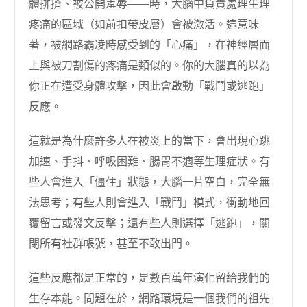
體排擠、被公開羞辱——時，大腦中負責處理生理
疼痛的區域（如前扣帶皮層）會被激活。這意味
著，被網路霸凌時感受到的「心痛」，在神經層面
上與被刀割傷的疼痛是類似的。你的大腦真的以為
你正在遭受身體攻擊，因此會啟動「戰鬥或逃跑」
反應。
這就是為什麼許多人在被炎上的當下，會出現心跳
加速、手抖、呼吸困難、腸胃不適等生理症狀。有
些人會進入「僵住」狀態，大腦一片空白，完全無
法思考；有些人則會進入「戰鬥」模式，衝動地回
覆留言或發文反擊；還有些人則選擇「逃跑」，關
閉所有社群帳號，甚至不敢出門。
這些反應都是正常的，是數百萬年演化留給我們的
生存本能。問題在於，網路環境是一個我們的祖先