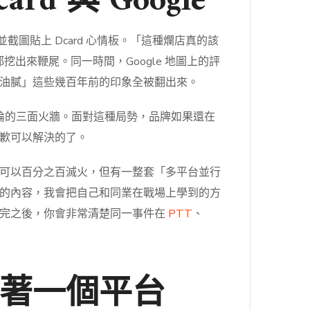
 與 Google
截圖貼上 Dcard 心情板。「這種爛店真的該
出來鞭屍。同一時間，Google 地圖上的評
油膩」這些幾百年前的印象全被翻出來。
 評論的三面火牆。面對這種局勢，品牌如果還在
歉可以解決的了。
可以百分之百滅火，但有一整套「多平台並行
的內容，我會把自己和同業在戰場上學到的方
讀完之後，你會非常清楚同一事件在
PTT
、
著一個平台