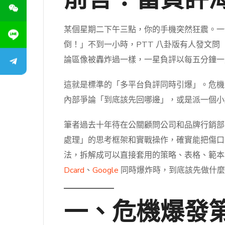
前言：當負評海嘯同
某個星期二下午三點，你的手機突然狂震。一位客
倒！」不到一小時，PTT 八卦版有人發文問
論區像被轟炸過一樣，一星負評以每五分鐘一
這就是標準的「多平台負評同時引爆」。危機不再
內部爭論「到底該先回哪邊」，或是派一個小
筆者過去十年待在公關顧問公司和品牌行銷部
處理」的思考框架和實戰操作，確實能把傷口
法，拆解成可以直接套用的策略、表格、範
Dcard
、
Google
同時爆炸時，到底該先做什
一、危機爆發