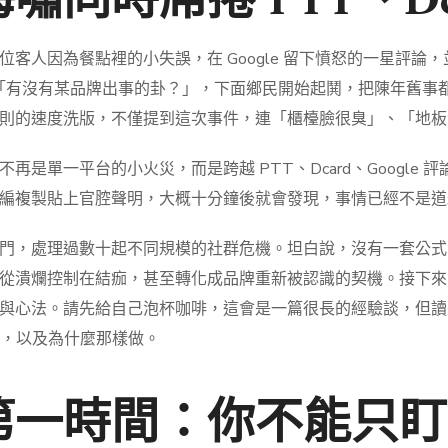
時席捲 PTT、Dcard
人因為餐點裡的小失誤，在 Google 留下憤怒的一星評論，並
「有沒有某品牌出事的卦？」，下面鄉民開始起鬨，把陳年舊事都挖
則的速度洗版，不僅提到這次事件，連「櫃檯臉很臭」、「地板
是單一平台的小火災，而是跨越 PTT、Dcard、Google
編複製貼上官腔聲明，大概十分鐘後就會發現，事情已經不是道
門，處理過數十起不同規模的社群危機。坦白說，沒有一套公式
從潰爛控制在結痂，甚至轉化成品牌重新被認識的契機。接下來
本與心法。請先給自己泡杯咖啡，這會是一篇很長的經驗談，但
麼，以及為什麼那樣做。
第一時間：你不能只盯