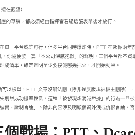
、還在觀望）
回應的草稿，都必須經由指揮官看過這張表單後才放行。
單一平台或許可行，但多平台同時爆炸時，PTT 在起你兩年前的
境髒亂。你隨便發一篇「本公司深感抱歉」的聲明，三個平台都不
理成清單，確定聲明至少要撲滅哪幾把火，才開始動筆。
評論可以檢舉，PTT 文章沒辦法刪（除非違反版規被板主刪除），
先別說成功機率極低，這種「被發現想消滅證據」的行為一旦被
誠實、壓制言論」。除非內容涉及明顯個資外洩或仇恨言論，否
戰場：PTT、Dcard、