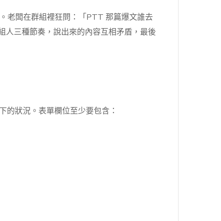
老闆在群組裡狂問：「PTT 那篇爆文誰去
頭。三組人三種節奏，說出來的內容互相矛盾，最後
當下的狀況。表單欄位至少要包含：