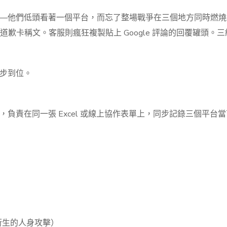
—他們低頭看著一個平台，而忘了整場戰爭在三個地方同時燃燒。
發的道歉卡稱文。客服則瘋狂複製貼上 Google 評論的回覆罐
步到位。
負責在同一張 Excel 或線上協作表單上，同步記錄三個平台
衍生的人身攻擊）