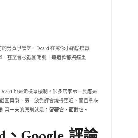
勞資爭議底，Dcard 在罵你小編態度囂
買單，甚至會被截圖嘲諷「連道歉都搞錯重
Dcard 也是走檢舉機制。很多店家第一反應是
截圖再製，第二波負評會燒得更旺，而且拿來
則第一天的原則就是：
留著它，面對它。
Google 評論