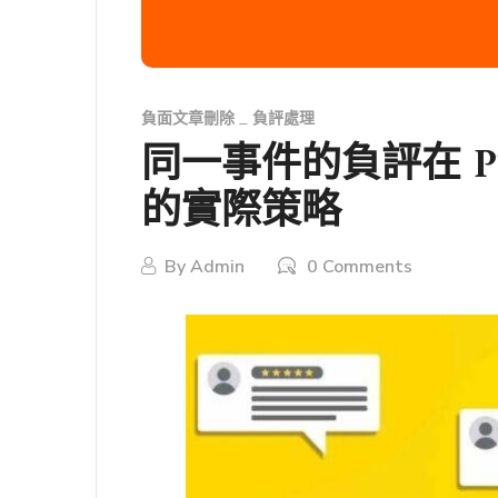
負面文章刪除
負評處理
同一事件的負評在 PT
的實際策略
By
Admin
0 Comments