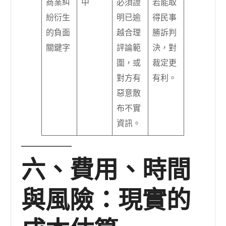
商業糾
中
必須證
若能取
紛衍生
明已逾
得民事
的負面
越合理
勝訴判
關鍵字
評論範
決，對
圍，或
裁定更
對方有
有利。
惡意散
布不實
資訊。
六、費用、時間
與風險：現實的