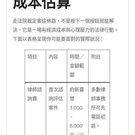
成本估算
走法院裁定書這條路，不是按下一個按鈕就能解
決，它是一場有經濟成本與心理壓力的法律行動。
下面以表格呈現你可能要面對的實際狀況：
項目
內容
時間／
附註
金額範
圍
律師諮
首次諮
約新臺
多數律
詢費
詢評估
幣
師事務
案件
3,000
所可先
~
電話初
8,000
談。
元／小