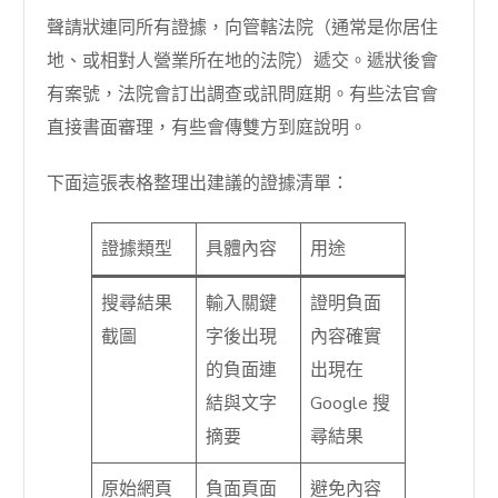
聲請狀連同所有證據，向管轄法院（通常是你居住
地、或相對人營業所在地的法院）遞交。遞狀後會
有案號，法院會訂出調查或訊問庭期。有些法官會
直接書面審理，有些會傳雙方到庭說明。
下面這張表格整理出建議的證據清單：
證據類型
具體內容
用途
搜尋結果
輸入關鍵
證明負面
截圖
字後出現
內容確實
的負面連
出現在
結與文字
Google 搜
摘要
尋結果
原始網頁
負面頁面
避免內容