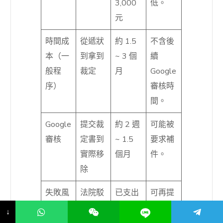
3,000
低。
元
時間成
從遞狀
約 1.5
不含後
本（一
到拿到
~ 3 個
續
般程
裁定
月
Google
序）
審核時
間。
Google
提交裁
約 2 週
可能被
審核
定書到
~ 1.5
要求補
實際移
個月
件。
除
失敗風
法院駁
已支出
可再提
險
回聲請
費用可
抗告。
↓
能無法