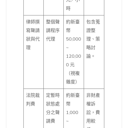
時
律師撰
整個聲
約新臺
包含蒐
寫聲請
請程序
幣
證整
狀與代
代理
50,000
理、策
理
~
略討
120,00
論。
0 元
（視複
雜度）
法院裁
定暫時
約新臺
非財產
判費
狀態處
幣
權訴
分之聲
1,000
訟，費
請費
~
用較