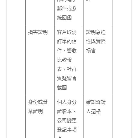
郵件或系
統回函
損害證明
客戶取消
證明急迫
訂單的信
性與實際
件、營收
損害
比較報
表、社群
質疑留言
截圖
身份或營
個人身分
確認聲請
業證明
證影本、
人適格
公司變更
登記事項