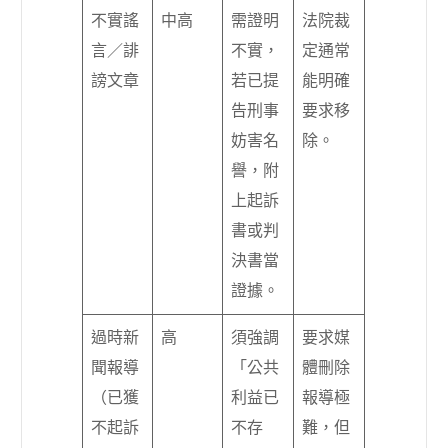
不實謠
中高
需證明
法院裁
言／誹
不實，
定通常
謗文章
若已提
能明確
告刑事
要求移
妨害名
除。
譽，附
上起訴
書或判
決書當
證據。
過時新
高
須強調
要求媒
聞報導
「公共
體刪除
（已獲
利益已
報導極
不起訴
不存
難，但