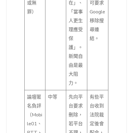
或無
在」、
可要求
罪）
「當事
Google
人更生
移除搜
理應受
尋連
保
結。
護」。
新聞自
由是最
大阻
力。
論壇匿
中等
先向平
有些平
名負評
台要求
台收到
（Mobi
刪除，
法院裁
le01、
若平台
定後會
PTT、
不理，
配合，