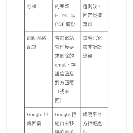
存檔
的完整
遭刪改，
HTML 或
固定侵權
PDF 備份
事實
網站聯絡
曾向網站
證明已窮
紀錄
管理員要
盡非訴訟
求刪除的
途徑
email、存
證信函及
對方回覆
（或未
回）
Google 申
Google 拒
證明平台
訴回覆
絕自主移
方拒絕處
除的電子
理