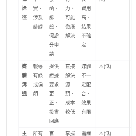
途
實、
函、
力、
費用
徑
涉及
訴
可能
高、
誹謗
訟、
徹底
結果
假處
解決
不確
分申
定
請
媒
報導
提供
直接
媒體
⚠️(低)
體
有誤
證據
解決
不一
溝
或偏
要求
源
定配
通
頗
更
頭、
合、
正、
成本
效果
投書
較低
有限
回應
主
所有
官
掌握
需謹
⚠️(低)