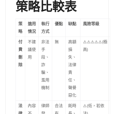
策略比較表
策
適用
執行
優點
缺點
風險等級
略
情況
方式
付
不建
非法
無
高額
⚠️⚠️⚠️⚠️⚠️(極
費
議使
手
損
高)
刪
用
段、
失、
除
詐
法律
騙、
責
濫用
任、
機制
聲譽
惡化
法
內容
律師
合法
耗時
⚠️(低，若依
律
不
發
有
長、
法)