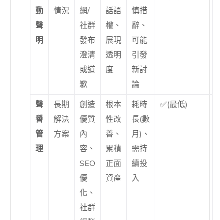
動
情況
網/
話語
慎措
聲
社群
權、
辭、
明
發布
展現
可能
澄清
透明
引發
或道
度
新討
歉
論
聲
長期
創造
根本
耗時
✅(最低)
譽
解決
優質
性改
長(數
管
方案
內
善、
月)、
理
容、
累積
需持
SEO
正面
續投
優
資產
入
化、
社群