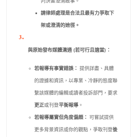
判決書澄清啟事。
請律師處理是合法且最有力爭取下
架或澄清的途徑。
與原始發布媒體溝通 (若可行且適當)：
若報導有事實錯誤：
提供詳盡、具體
的證據和資訊，以專業、冷靜的態度聯
繫該媒體的編輯或讀者投訴部門，要求
更正
或刊登
平衡報導
。
若報導屬實但角度偏頗：
可嘗試提供
更多背景資訊或你的觀點，爭取刊登
後