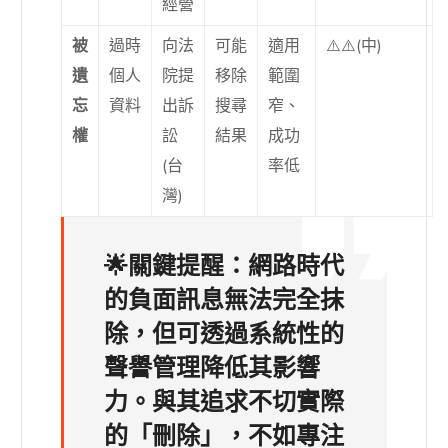
經營
被
過時
向法
可能
適用
⚠️⚠️(中)
遺
個人
院提
移除
範圍
忘
資料
出訴
搜尋
窄、
權
訟
結果
成功
(台
率低
灣)
🌟
關鍵提醒：
網路時代
的負面訊息無法完全抹
除，但可透過系統性的
聲譽管理降低其影響
力。與其追求不切實際
的「刪除」，不如專注