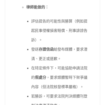
律師能做的：
評估提告的可能性與勝算（例如提
起民事侵權損害賠償、刑事誹謗告
訴）。
發送
存證信函
給發布媒體，要求澄
清、更正或道歉。
在特定條件下，可能協助申請法院
的
假處分
，要求媒體暫時下架爭議
內容（但法院核發標準嚴格）。
若勝訴，可要求法院判決媒體刊登