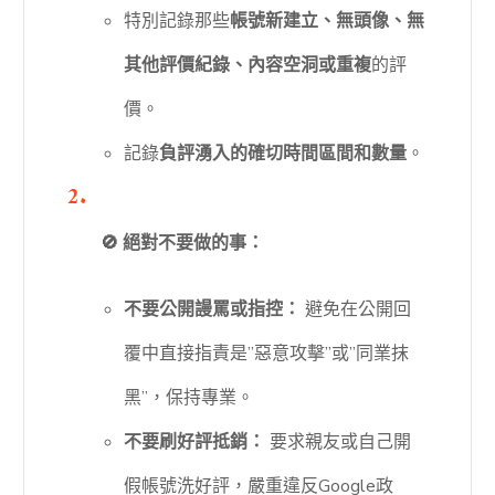
特別記錄那些
帳號新建立、無頭像、無
其他評價紀錄、內容空洞或重複
的評
價。
記錄
負評湧入的確切時間區間和數量
。
🚫 絕對不要做的事：
不要公開謾罵或指控：
避免在公開回
覆中直接指責是”惡意攻擊”或”同業抹
黑”，保持專業。
不要刷好評抵銷：
要求親友或自己開
假帳號洗好評，嚴重違反Google政