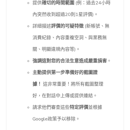
提供
確切的時間範圍
(例：過去24小時
內突然收到超過20則1星評價)。
詳細描述
評價的可疑特徵
(新帳號、無
消費紀錄、內容重複空洞、與業務無
關、明顯違規內容等)。
強調這對您的合法生意造成嚴重損害
。
主動提供第一步準備好的截圖證
據！
這非常重要！將所有截圖整理
好，在對話中上傳或提供連結。
請求他們審查這些
特定評價
並根據
Google政策予以移除。