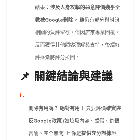
結果：
涉及人身攻擊的惡意評價幾乎全
數被Google刪除。
雖仍有部分與糾紛
相關的負評留存，但因店家專業回覆，
反而獲得其他顧客理解與支持，後續好
評逐漸將評分拉回。
📌 關鍵結論與建議
刪除有用嗎？
絕對有用！
只要評價
確實違
反Google政策
(如垃圾內容、虛假、仇恨
言論、完全無關) 且你能
提供充分證據
證