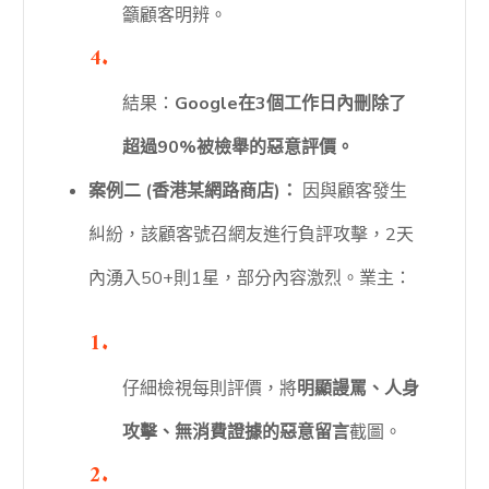
籲顧客明辨。
結果：
Google在3個工作日內刪除了
超過90%被檢舉的惡意評價。
案例二 (香港某網路商店)：
因與顧客發生
糾紛，該顧客號召網友進行負評攻擊，2天
內湧入50+則1星，部分內容激烈。業主：
仔細檢視每則評價，將
明顯謾罵、人身
攻擊、無消費證據的惡意留言
截圖。