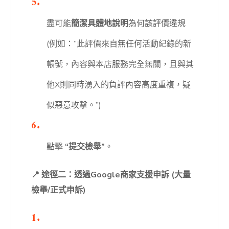
盡可能
簡潔具體地說明
為何該評價違規
(例如：”此評價來自無任何活動紀錄的新
帳號，內容與本店服務完全無關，且與其
他X則同時湧入的負評內容高度重複，疑
似惡意攻擊。”)
點擊
“提交檢舉”
。
📍 途徑二：透過Google商家支援申訴 (大量
檢舉/正式申訴)