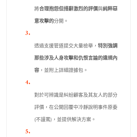
將
合理抱怨但措辭激烈的評價
與
純粹惡
意攻擊的
分開。
透過支援管道提交大量檢舉，
特別強調
那些涉及人身攻擊和仇恨言論的違規內
容
，並附上詳細證據包。
對於可辨識是糾紛顧客及其友人的部分
評價，在公開回覆中冷靜說明事件原委
(不謾罵)，並提供解決方案。