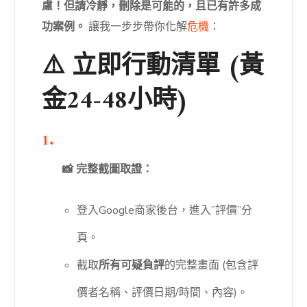
慮！但請冷靜，刪除是可能的，且已有許多成
功案例。
讓我一步步帶你化解
危機
：
⚠️ 立即行動清單 (黃
金24-48小時)
📸 完整截圖取證：
登入Google商家後台，進入”評價”分
頁。
截取
所有可疑負評
的完整畫面 (包含評
價者名稱、評價日期/時間、內容)。