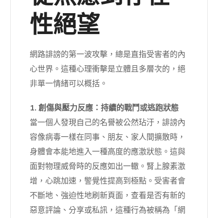
性絕望
網路誹謗的第一波攻擊，總是直指受害者的內
心世界。這種心理衝擊是立體且多層次的，絕
非單一情緒可以概括。
1. 創傷與壓力反應：持續的戰鬥或逃跑狀態
當一個人發現自己的名譽被公然玷汙，誹謗內
容像病毒一樣在同事、朋友、家人間擴散時，
身體會本能地進入一種高度的應激狀態。這與
面對物理威脅時的反應如出一轍。腎上腺素激
增，心跳加速，警覺性提高到極點。受害者會
不斷地、強迫性地刷新頁面，查看是否有新的
惡意評論、分享或私訊，這種行為被稱為「網