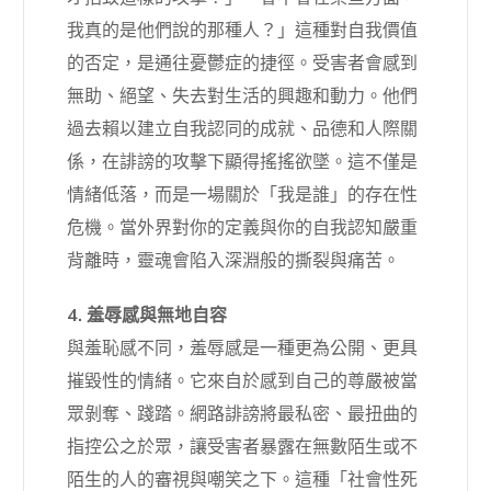
我真的是他們說的那種人？」這種對自我價值
的否定，是通往憂鬱症的捷徑。受害者會感到
無助、絕望、失去對生活的興趣和動力。他們
過去賴以建立自我認同的成就、品德和人際關
係，在誹謗的攻擊下顯得搖搖欲墜。這不僅是
情緒低落，而是一場關於「我是誰」的存在性
危機。當外界對你的定義與你的自我認知嚴重
背離時，靈魂會陷入深淵般的撕裂與痛苦。
4. 羞辱感與無地自容
與羞恥感不同，羞辱感是一種更為公開、更具
摧毀性的情緒。它來自於感到自己的尊嚴被當
眾剝奪、踐踏。網路誹謗將最私密、最扭曲的
指控公之於眾，讓受害者暴露在無數陌生或不
陌生的人的審視與嘲笑之下。這種「社會性死