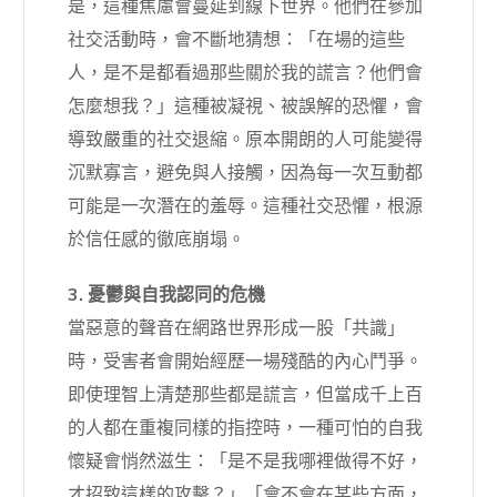
是，這種焦慮會蔓延到線下世界。他們在參加
社交活動時，會不斷地猜想：「在場的這些
人，是不是都看過那些關於我的謊言？他們會
怎麼想我？」這種被凝視、被誤解的恐懼，會
導致嚴重的社交退縮。原本開朗的人可能變得
沉默寡言，避免與人接觸，因為每一次互動都
可能是一次潛在的羞辱。這種社交恐懼，根源
於信任感的徹底崩塌。
3. 憂鬱與自我認同的危機
當惡意的聲音在網路世界形成一股「共識」
時，受害者會開始經歷一場殘酷的內心鬥爭。
即使理智上清楚那些都是謊言，但當成千上百
的人都在重複同樣的指控時，一種可怕的自我
懷疑會悄然滋生：「是不是我哪裡做得不好，
才招致這樣的攻擊？」「會不會在某些方面，