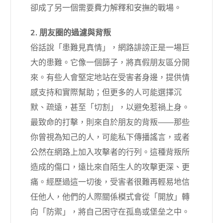
卻成了另一個需要費力解釋和安撫的戰場。
2. 朋友圈的過濾與背叛
俗話說「患難見真情」，網路誹謗正是一場巨
大的患難。它像一個篩子，將真假朋友區分開
來。有些人會堅定地站在受害者身邊，提供情
感支持和實際幫助；但更多的人可能選擇沉
默、疏遠，甚至「切割」，以避免惹禍上身。
最致命的打擊，則來自於朋友的背叛——那些
你曾視為知己的人，可能私下傳播謠言，或者
公然在網路上加入攻擊者的行列。這種背叛所
造成的傷口，遠比來自陌生人的攻擊更深、更
痛。經歷過這一切後，受害者很難再輕易地信
任他人，他們的人際關係模式會從「開放」轉
向「防禦」，將自己困守在孤島或堡垒之中。