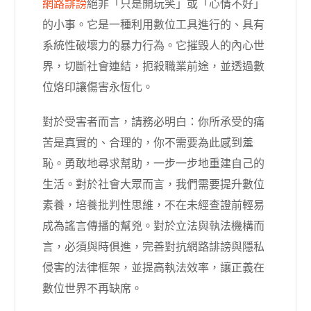
網路誹謗
絕非「只是開玩笑」或「心情不好」
的小事。它是一種利用數位工具進行的、具有
系統性破壞力的暴力行為。它摧毀人的內心世
界，切斷社會連結，扼殺職業前途，並透過數
位烙印讓傷害永恆化。
對於受害者而言，請務必明白：你所承受的痛
苦是真實的、合理的，你不需要為此感到羞
恥。勇敢地尋求幫助，一步一步地重建自己的
生活。對於社會大眾而言，我們需要提升數位
素養，培養批判性思維，不在未經查證前輕易
成為謠言傳播的幫兇。對於立法與執法機構而
言，必須與時俱進，完善對抗網路誹謗與隱私
侵害的法律框架，並提高執法效率，讓正義在
數位世界不再缺席。