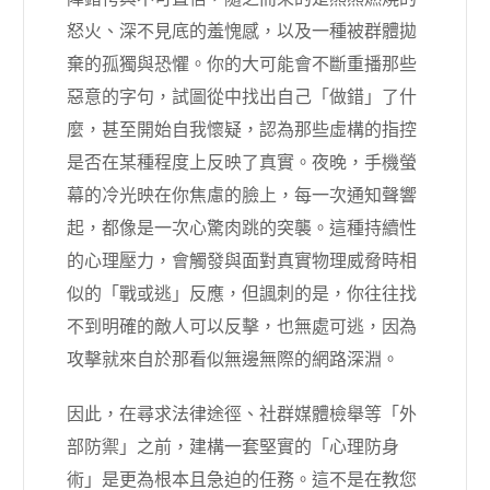
怒火、深不見底的羞愧感，以及一種被群體拋
棄的孤獨與恐懼。你的大可能會不斷重播那些
惡意的字句，試圖從中找出自己「做錯」了什
麼，甚至開始自我懷疑，認為那些虛構的指控
是否在某種程度上反映了真實。夜晚，手機螢
幕的冷光映在你焦慮的臉上，每一次通知聲響
起，都像是一次心驚肉跳的突襲。這種持續性
的心理壓力，會觸發與面對真實物理威脅時相
似的「戰或逃」反應，但諷刺的是，你往往找
不到明確的敵人可以反擊，也無處可逃，因為
攻擊就來自於那看似無邊無際的網路深淵。
因此，在尋求法律途徑、社群媒體檢舉等「外
部防禦」之前，建構一套堅實的「心理防身
術」是更為根本且急迫的任務。這不是在教您