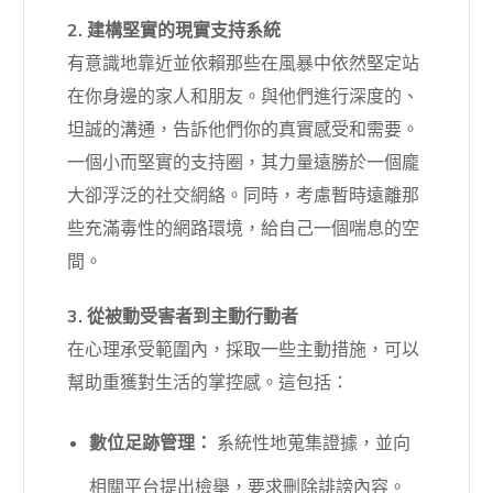
2. 建構堅實的現實支持系統
有意識地靠近並依賴那些在風暴中依然堅定站
在你身邊的家人和朋友。與他們進行深度的、
坦誠的溝通，告訴他們你的真實感受和需要。
一個小而堅實的支持圈，其力量遠勝於一個龐
大卻浮泛的社交網絡。同時，考慮暫時遠離那
些充滿毒性的網路環境，給自己一個喘息的空
間。
3. 從被動受害者到主動行動者
在心理承受範圍內，採取一些主動措施，可以
幫助重獲對生活的掌控感。這包括：
數位足跡管理：
系統性地蒐集證據，並向
相關平台提出檢舉，要求刪除誹謗內容。