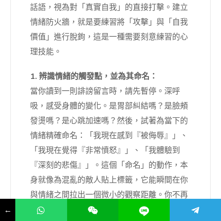
話語，視為對「真實自我」的直接打擊。建立
情緒防火牆，就是要練習將「攻擊」與「自我
價值」進行脫鉤，這是一種需要刻意練習的心
理技能。
1. 辨識情緒的觸發點，並為其命名：
當你讀到一則誹謗留言時，請先暫停。深呼
吸，感受身體的變化。是胃部糾結嗎？是臉頰
發燙嗎？是心跳加速嗎？然後，試著為當下的
情緒精確命名：「我現在感到『被侮辱』」、
「我現在覺得『非常憤怒』」、「我體驗到
『深刻的悲傷』」。這個「命名」的動作，本
身就像為混亂的敵人貼上標籤，它能瞬間在你
與情緒之間拉出一個微小的觀察距離。你不再
←
是「就是憤怒」，而是「正在『經驗』憤