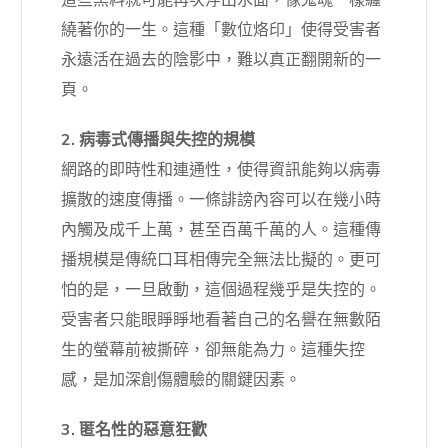
繞著你的一生。這種「數位烙印」使得受害者
永遠活在過去的陰影中，難以真正翻開新的一
頁。
2. 病毒式傳播與失控的規模
網路的即時性和連通性，使得資訊能夠以病毒
擴散的速度傳播。一條誹謗內容可以在幾小時
內觸及成千上萬，甚至百萬千萬的人。這種傳
播規模是傳統口耳相傳完全無法比擬的。更可
怕的是，一旦啟動，這個過程幾乎是失控的。
受害者只能眼睜睜地看著自己的名譽在無數陌
生的螢幕前被撕碎，卻無能為力。這種失控
感，是加深創傷體驗的關鍵因素。
3. 匿名性的惡意狂歡