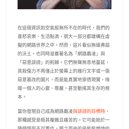
在這個資訊如空氣般無所不在的時代，我們的
喜怒哀樂、生活點滴，很大一部分都建構在虛
擬的網路世界之中。然而，這片看似無遠弗屆
的沃土，也同時滋養著名為「網路霸凌」與
「惡意誹謗」的荊棘。它們無聲無息地蔓延，
其殺傷力不再僅止於螢幕上的幾行文字或一張
惡意篡改的圖片，而是能真實地穿透現實，啃
噬一個人的心靈、尊嚴，甚至動搖其生存的根
本。
當你發現自己成為網路霸凌
與誹謗的目標時
，
那種感受是極其複雜且痛苦的。它可能始於一
陣錯愕與不可置信，隨之而來的是熊熊燃燒的