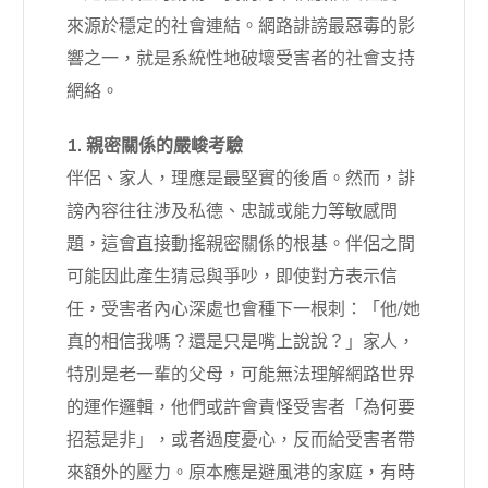
來源於穩定的社會連結。網路誹謗最惡毒的影
響之一，就是系統性地破壞受害者的社會支持
網絡。
1. 親密關係的嚴峻考驗
伴侶、家人，理應是最堅實的後盾。然而，誹
謗內容往往涉及私德、忠誠或能力等敏感問
題，這會直接動搖親密關係的根基。伴侶之間
可能因此產生猜忌與爭吵，即使對方表示信
任，受害者內心深處也會種下一根刺：「他/她
真的相信我嗎？還是只是嘴上說說？」家人，
特別是老一輩的父母，可能無法理解網路世界
的運作邏輯，他們或許會責怪受害者「為何要
招惹是非」，或者過度憂心，反而給受害者帶
來額外的壓力。原本應是避風港的家庭，有時