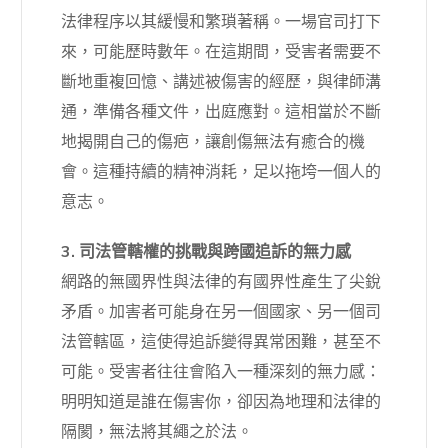
法律程序以其緩慢和繁瑣著稱。一場官司打下
來，可能歷時數年。在這期間，受害者需要不
斷地重複回憶、講述被傷害的經歷，與律師溝
通，準備各種文件，出庭應對。這相當於不斷
地揭開自己的傷疤，讓創傷無法有癒合的機
會。這種持續的精神消耗，足以拖垮一個人的
意志。
3. 司法管轄權的挑戰與跨國追訴的無力感
網路的無國界性與法律的有國界性產生了尖銳
矛盾。加害者可能身在另一個國家、另一個司
法管轄區，這使得追訴變得異常困難，甚至不
可能。受害者往往會陷入一種深刻的無力感：
明明知道是誰在傷害你，卻因為地理和法律的
隔閡，無法將其繩之於法。