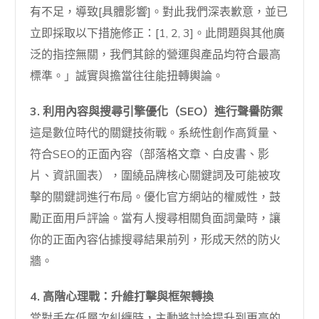
有不足，導致[具體影響]。對此我們深表歉意，並已
立即採取以下措施修正：[1, 2, 3]。此問題與其他廣
泛的指控無關，我們其餘的營運與產品均符合最高
標準。」誠實與擔當往往能扭轉輿論。
3. 利用內容與搜尋引擎優化（SEO）進行聲譽防禦
這是數位時代的關鍵技術戰。系統性創作高質量、
符合SEO的正面內容（部落格文章、白皮書、影
片、資訊圖表），圍繞品牌核心關鍵詞及可能被攻
擊的關鍵詞進行布局。優化官方網站的權威性，鼓
勵正面用戶評論。當有人搜尋相關負面詞彙時，讓
你的正面內容佔據搜尋結果前列，形成天然的防火
牆。
4. 高階心理戰：升維打擊與框架轉換
當對手在低層次糾纏時，主動將討論提升到更高的