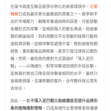
在當今高度互聯且競爭白熱化的商業環境中，
企業
聲譽
已成為最珍貴也最脆弱的資產之一。競爭對手
出於市場壓力、戰略考量或純粹的惡意，可能發動
各種形式的攻擊，從暗箭傷人的匿名黑函、扭曲事
實的輿論指控，到利用數位平台發動的抹黑行動與
虛假資訊戰。這類攻擊若處理不當，輕則損害短期
銷售，重則動搖品牌根基，甚至引發法律與公關危
機。然而，最危險的應對方式莫過於「落入泥巴
戰」——以情緒化、對等攻擊或短視的手段反擊，
這無異於將自己降至與攻擊者相同的水平，最終只
會兩敗俱傷，且讓旁觀的客戶、合作夥伴與公眾失
去信任。
因此，一套
不落入泥巴戰又能維護甚至提升品牌形
象的進階應對策略
，已成為現代企業領導者與溝通