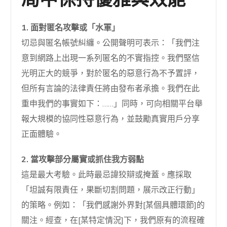
局中保持優雅與效能
1. 面對匿名攻擊或「水軍」
切忌與匿名帳號糾纏。公開聲明可表示：「我們注
意到網路上出現一系列匿名的不實指控。我們堅信
光明正大的競爭，對於匿名的惡意行為不予置評，
但所有言論的法律責任將由發布者承擔。我們在此
重申我們的事實如下：……」同時，可向相關平台舉
報大規模的協同性惡意行為，並鼓勵真實用戶分享
正面體驗。
2. 當攻擊部分屬實或抓住我方弱點
這是最大考驗。此時最忌諱狡辯或掩蓋。應採取
「坦誠有限責任，果斷切割問題，展示改正行動」
的策略。例如：「我們感謝外界對[某個具體環節]的
關注。經查，在[某特定情況]下，我們原有的流程確