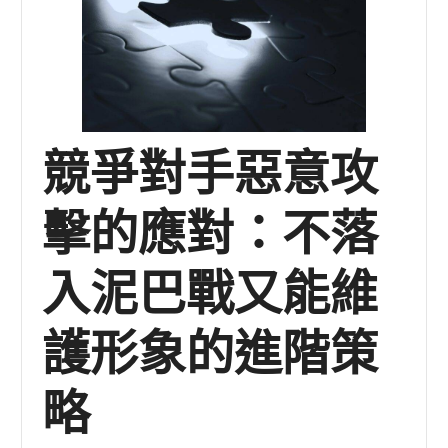
競爭對手惡意攻
擊的應對：不落
入泥巴戰又能維
護形象的進階策
略