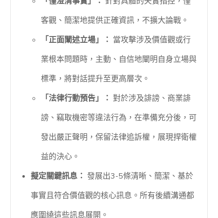
「僅澄清事實」：
針對具體的失實指控，僅
客觀、簡潔地提供正確資訊，不擴大論戰。
「正面闡述立場」：
當攻擊涉及價值觀或行
業根本問題時，主動、自信地闡明自身立場與
標準，將對話提升至更高層次。
「法律行動預告」：
對於涉及誹謗、商業誹
謗、竊取機密等違法行為，在準備充分後，可
發出嚴正聲明，保留法律追訴權，展現捍衛權
益的決心。
擬定關鍵訊息：
發展出3-5條清晰、簡潔、基於
事實且符合價值觀的核心訊息。所有後續溝通都
應圍繞這些訊息展開。