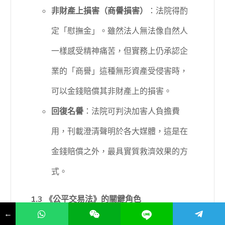
非財產上損害（商譽損害）
：法院得酌
定「慰撫金」。雖然法人無法像自然人
一樣感受精神痛苦，但實務上仍承認企
業的「商譽」這種無形資產受侵害時，
可以金錢賠償其非財產上的損害。
回復名譽
：法院可判決加害人負擔費
用，刊載澄清聲明於各大媒體，這是在
金錢賠償之外，最具實質救濟效果的方
式。
1.3 《公平交易法》的關鍵角色
←
對於競爭對手之間的惡意攻擊，《公平交易