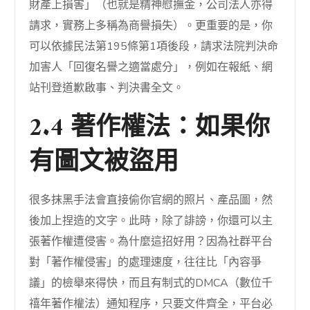
財產上損害」（也就是精神慰撫金，公司法人亦得
請求，實務上多稱為商譽損失）。更重要的是，你
可以依據民法第195條第1項後段，請求法院判決命
加害人「回復名譽之適當處分」，例如在報紙、網
站刊登道歉啟事、判決書全文。
2.4 著作權法：如果你
有圖文被盜用
很多抹黑手法會直接偷你官網的照片、產品圖，然
後加上捏造的文字。此時，除了誹謗，你還可以主
張著作權遭侵害。為什麼這招好用？因為社群平台
對「著作權侵害」的處理速度，往往比「內容爭
議」的檢舉來得快，而且有制式的DMCA（數位千
禧年著作權法）通知程序，只要文件齊全，平台必