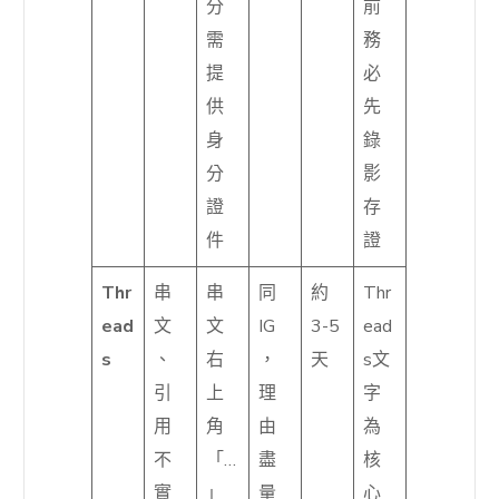
分
前
需
務
提
必
供
先
身
錄
分
影
證
存
件
證
Thr
串
串
同
約
Thr
ead
文
文
IG
3-5
ead
s
、
右
，
天
s文
引
上
理
字
用
角
由
為
不
「…
盡
核
實
」
量
心