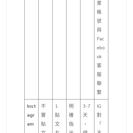
業
帳
號
與
Fac
ebo
ok
客
服
聯
繫
Inst
不
1.
明
3-7
IG
agr
實
貼
確
天
對
am
貼
文
指
，
「