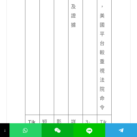
及
，
證
美
據
國
平
台
較
重
視
法
院
命
令
Tik
短
影
詳
3-
Tik
↓
Tok
影
片
細
10
Tok