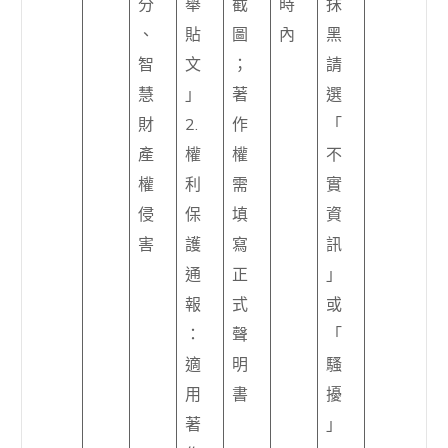
分
舉
截
時
抹
、
貼
圖
內
黑
智
文
；
請
慧
」
著
選
財
2.
作
「
產
權
權
不
權
利
需
實
侵
保
填
資
害
護
寫
訊
通
正
」
報
式
或
：
聲
「
適
明
騷
用
書
擾
著
」