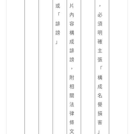
或
片
，
「
內
必
誹
容
須
謗
構
明
」
成
確
誹
主
謗
張
，
「
附
構
相
成
關
名
法
譽
律
損
條
害
文
」