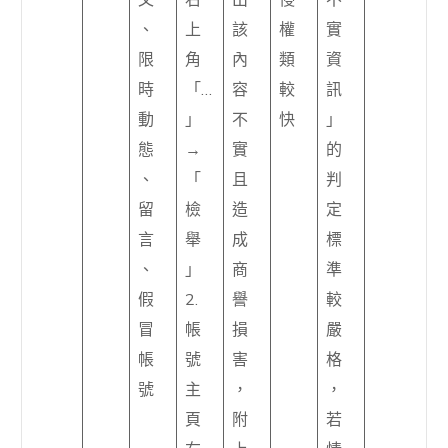
文
右
出
侵
不
、
上
該
權
實
限
角
內
類
資
時
「…
容
較
訊
動
」
不
快
」
態
→
實
的
、
「
且
判
留
檢
造
定
言
舉
成
標
、
」
商
準
假
2.
譽
較
冒
帳
損
嚴
帳
號
害
格
號
主
，
，
頁
附
若