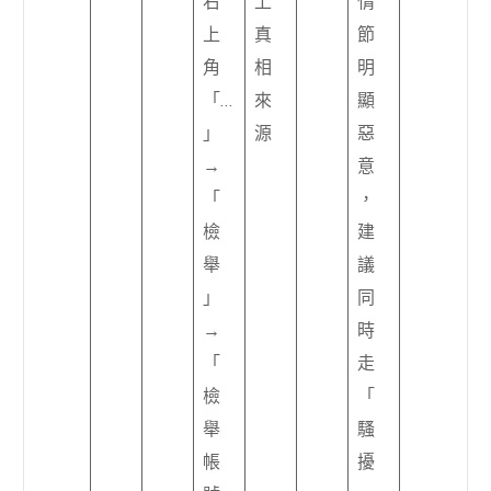
右
上
情
上
真
節
角
相
明
「…
來
顯
」
源
惡
→
意
「
，
檢
建
舉
議
」
同
→
時
「
走
檢
「
舉
騷
帳
擾