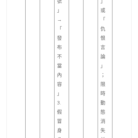
號
」
」
或
→
「
「
仇
發
恨
布
言
不
論
當
」
內
；
容
限
」
時
3.
動
假
態
冒
消
身
失