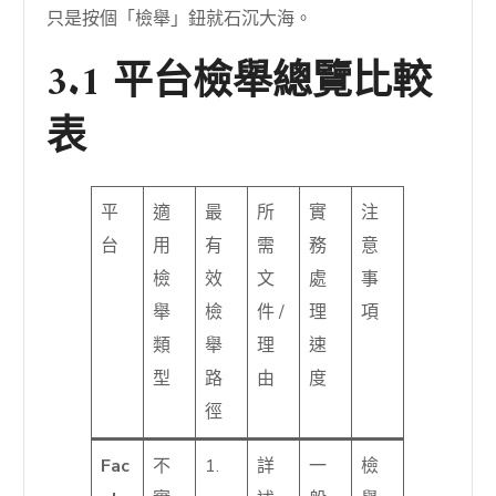
只是按個「檢舉」鈕就石沉大海。
3.1 平台檢舉總覽比較
表
平
適
最
所
實
注
台
用
有
需
務
意
檢
效
文
處
事
舉
檢
件 /
理
項
類
舉
理
速
型
路
由
度
徑
Fac
不
1.
詳
一
檢