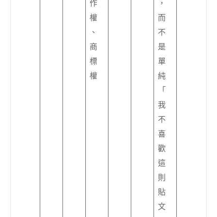
作
，
權
而
、
不
商
是
標
單
權
純
「
我
不
喜
歡
這
則
貼
文