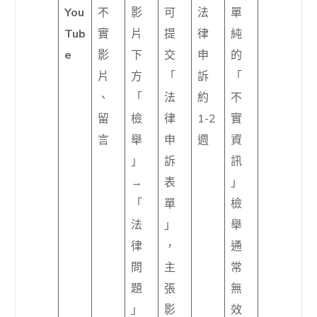
You
不
影
可
法
單
Tub
實
片
提
律
純
e
影
下
交
申
的
片
方
「
訴
「
、
「
法
約
不
留
檢
律
1-2
實
言
舉
申
週
資
」
訴
訊
→
表
」
「
單
檢
法
」
舉
律
，
通
問
主
常
題
張
無
」
影
效