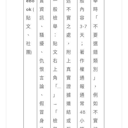
ebo
實
一
述
般
舉
ok
(
資
般
不
內
時
貼
訊
檢
實
容
「
文
、
舉
之
3-7
不
、
騷
：
處
天
要
社
擾
貼
，
；
選
團)
、
文
附
著
錯
仇
右
上
作
類
恨
上
真
權
別
言
角
實
通
」
論
「…
證
報
，
、
」
據
通
例
假
→
連
常
如
冒
「
結
48
不
身
檢
或
小
實