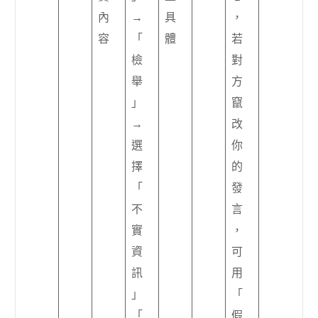
內
→
具
，
容
「
體
若
檢
對
舉
方
」
竄
→
改
選
你
擇
的
「
發
不
言
實
，
資
可
訊
用
」
「
「
假