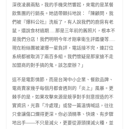
深夜凌晨兩點，我的手機突然響起，來電的是某餐
飲集團的行銷長。她語帶顫抖地說：「陳顧問，我
們被『爆料公社』洗板了，有人說我們的廚房有老
鼠，還說食材過期……那是三年前的舊照片，根本不
是我們分店！我們明明今年才剛拿衛生評鑑優等……
現在粉絲團被灌爆一星負評，電話接不完，連訂位
系統都被取消了兩百多組。我們懷疑是那家搶不走
加盟商的對手搞的鬼，該怎麼辦？」
這不是電影情節，而是台灣中小企業、餐飲品牌、
電商賣家幾乎每個月都會遇到的「炎上」風暴。更
棘手的是，如果攻擊來源是競爭對手刻意捏造的不
實資訊，光靠「冷處理」或發一篇溫情喊話，往往
只會讓傷口爛得更深。你必須精準、快速、有步驟
地出手——不只是滅火，更要從源頭撲滅火種，並