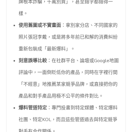
牌根本詐騙，千萬別買」，甚至錯字都錯得一
樣。
使用舊圖或不實畫面
：拿別家分店、不同國家的
照片張冠李戴，或是將多年前已和解的消費糾紛
重新包裝成「最新爆料」。
刻意誤導比較
：在社群平台、論壇或Google地圖
評論中，一面倒貶低你的產品，同時在字裡行間
「不經意」地推薦某家競爭品牌，或直接把你的
產品和對手產品用極不公平的條件對比。
爆料管道特定
：專門投書到特定媒體、特定爆料
社團、特定KOL，而且這些管道過去與特定競爭
對手有合作關係。