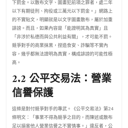
下罰金。以散布文字、圖畫犯前項之罪者，處二年
以下有期徒刑、拘役或三萬元以下罰金。」網路上
的不實貼文，明顯就是以文字圖畫散布，屬於加重
誹謗。而且，如果內容是「能證明其為真實」且
「非涉於私德而與公共利益有關」，才可能不罰。
競爭對手的商業抹黑，捏造食安、詐騙等不實內
容，幾乎都無法證明為真實，構成誹謗的可能性極
高。
2.2 公平交易法：營業
信譽保護
這條是對付競爭對手的專武。《公平交易法》第24
條明文：「事業不得為競爭之目的，而陳述或散布
足以損害他人營業信譽之不實情事。」違反者，公