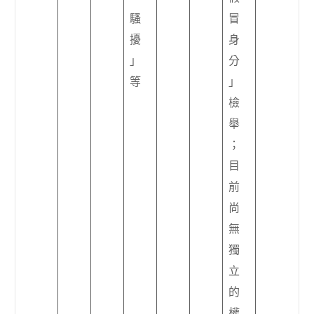
騷
冒
擾
身
」
分
等
」
檢
舉
；
目
前
尚
無
獨
立
的
權