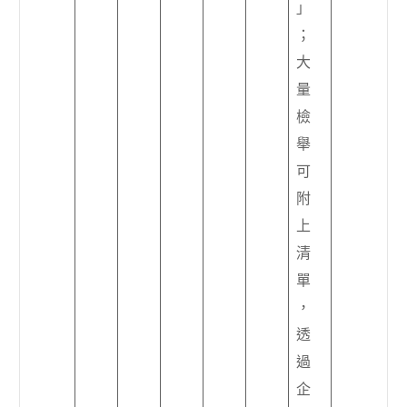
」
；
大
量
檢
舉
可
附
上
清
單
，
透
過
企