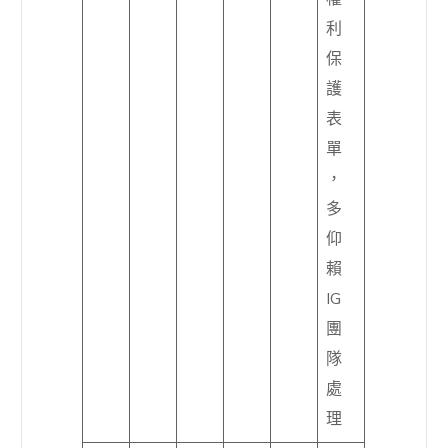
利
保
護
表
單
，
多
仰
賴
IG
團
隊
處
理